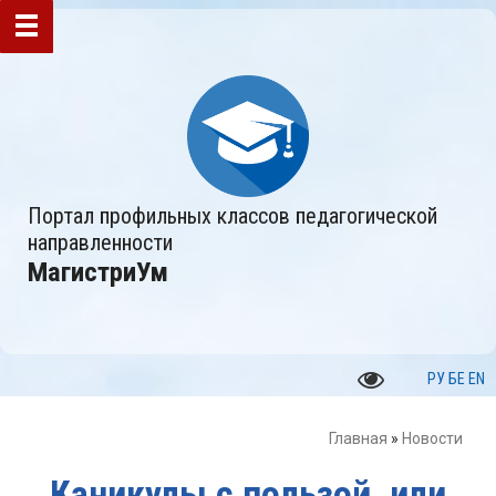
Портал профильных классов педагогической
направленности
МагистриУм
РУ
БЕ
EN
Главная
»
Новости
Каникулы с пользой, или